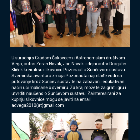
U suradnji s Gradom Čakovcem i Astronomskim društvom
Vega, autori Zoran Novak, Jan Novak i idejni autor Dragutin
Kliček kreirali su slikovnicu Pozonaut u Sunčevom sustavu.
Svemirska avantura zmaja Pozonauta najmlađe vodi na
putovanje kroz Sunčev sustav te na zabavan i edukativan
način uči mališane o svemiru. Za kraj možete zaigrati igru i
utvrditi naučeno o Sunčevom sustavu. Zainteresirani za
kupnju slikovnice mogu se javiti na email:
advega2010(at)gmail.com