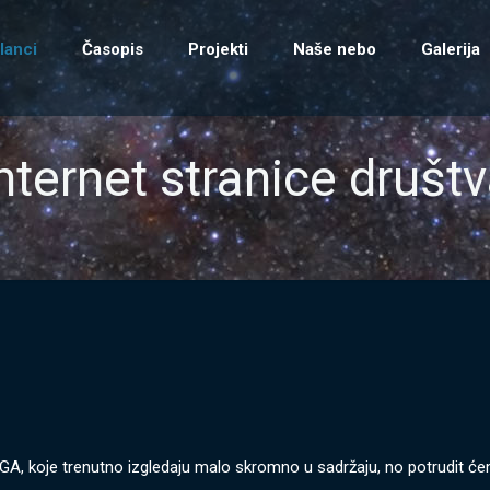
lanci
Časopis
Projekti
Naše nebo
Galerija
nternet stranice društ
GA, koje trenutno izgledaju malo skromno u sadržaju, no potrudit ćem