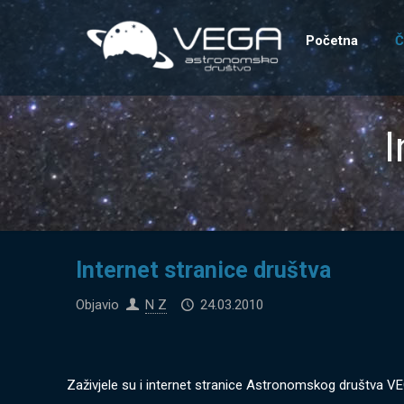
Početna
Č
I
Internet stranice društva
Objavio
N Z
24.03.2010
Zaživjele su i internet stranice Astronomskog društva VE