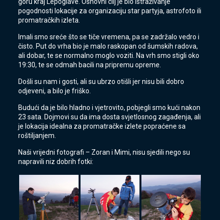
goru kraj Lepoglave. Osnovni cilj je bio istraživanje
pogodnosti lokacije za organizaciju star partyja, astrofoto ili
promatračkih izleta.
Imali smo sreće što se tiče vremena, pa se zadržalo vedro i
čisto. Put do vrha bio je malo raskopan od šumskih radova,
ali dobar, te se normalno moglo voziti. Na vrh smo stigli oko
19:30, te se odmah bacili na pripremu opreme.
Došli su nam i gosti, ali su ubrzo otišli jer nisu bili dobro
odjeveni, a bilo je friško.
Budući da je bilo hladno i vjetrovito, pobjegli smo kući nakon
23 sata. Dojmovi su da ima dosta svjetlosnog zagađenja, ali
je lokacija idealna za promatračke izlete popraćene sa
roštiljanjem.
Naši vrijedni fotografi – Zoran i Mimi, nisu sjedili nego su
napravili niz dobrih fotki: