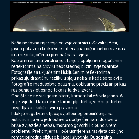
Naša nedavna mjerenja na zvjezdarnici u Savskoj Vesi,
jasno pokazuju koliko veliki utjecaj na noćno nebo i sve nas
ima neprilagođena i presnažna rasvjeta.
Kao primjer, analizirali smo stanje s upaljenim i ugašenim
reflektorima na crkvi u neposrednoj blizini zvjezdarnice.
Fotografije sa uključenim i isključenim reflektorima
prikazuju drastičnu razliku u sjaju neba, a kada se te dvije
fotografije međusobno oduzmu, dobivamo precizan prikaz
rasipanja svjetlosnog toka iz ta dva izvora.
Ono što se ne vidi golim okom, kamera bilježi vrlo jasno. A
to je svjetlost koja ne ide tamo gdje treba, već nepotrebno
osvjetljava okoliš u svim pravcima.
I dok je negativan utjecaj svjetlosnog onečišćenja na
astronomiju vrlo jednostavno uočljiv (jer nam doslovno
briše zvijezde s neba), moramo govoriti i o puno širem
problemu. Prekomjerna i loše usmjerena rasvjeta ozbiljno
remeti prirodne cikluse biljaka i životinja. Dugotrajna