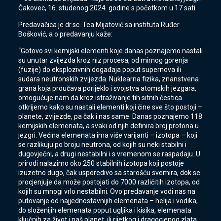
Čakovec, 16. studenog 2024. godine s početkom u 17 sati.
Predavačica je dr.sc. Tea Mijatović sa instituta Ruđer
Bošković, a o predavanju kaže:
“Gotovo svi kemijski elementi koje danas poznajemo nastali
su unutar zvijezda kroz niz procesa, od mirnog gorenja
(fuzije) do eksplozivnih događaja poput supernova ili
sudara neutronskih zvijezda. Nuklearna fizika, znanstvena
grana koja proučava porijeklo i svojstva atomskih jezgara,
omogućuje nam da kroz istraživanje tih sitnih čestica
otkrijemo kako su nastali elementi koji čine sve što postoji –
planete, zvijezde, pa čak i nas same. Danas poznajemo 118
kemijskih elemenata, a svaki od njih definira broj protona u
jezgri. Većina elemenata ima više varijanti – izotopa – koji
se razlikuju po broju neutrona, od kojih su neki stabilni i
dugovječni, a drugi nestabilni i s vremenom se raspadaju. U
prirodi nalazimo oko 250 stabilnih izotopa koji postoje
izuzetno dugo, čak usporedivo sa starošću svemira, dok se
procjenjuje da može postojati do 7000 različitih izotopa, od
kojih su mnogi vrlo nestabilni. Ovo predavanje vodi nas na
putovanje od najjednostavnijih elemenata – helija i vodika,
do složenijih elemenata poput ugljika i kisika, elemenata
ključnih za život i naš planet, ili rijetkog i dragocjenog zlata.