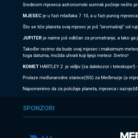
Sredinom mjeseca astronomski sumrak počinje nešto prije 
MJESEC
je u fazi mlađaka 7. 10, a u fazi punog mjeseca
Što se tiče planeta ovaj mjesec je još “siromašniji” od ru
JUPITER
je naime još odličan za promatranje, a lako ga 
Također recimo da bude ovaj mjesec i maksimum mete
toga datuma, možda uhvati koji lijepi meteor. Sretno!
KOMET
HARTLEY 2 je vidljiv (za dalekozor i teleskope!) 
Prolaze međunarodne stanice(ISS) za Međimurje (a vrijedi
Napomenimo da za položaje planeta, mjeseca i sazvježđa 
SPONZORI