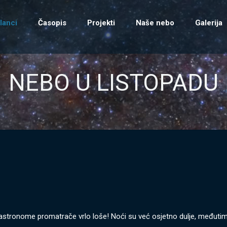
lanci
Časopis
Projekti
Naše nebo
Galerija
NEBO U LISTOPADU
 astronome promatrače vrlo loše! Noći su već osjetno dulje, međuti