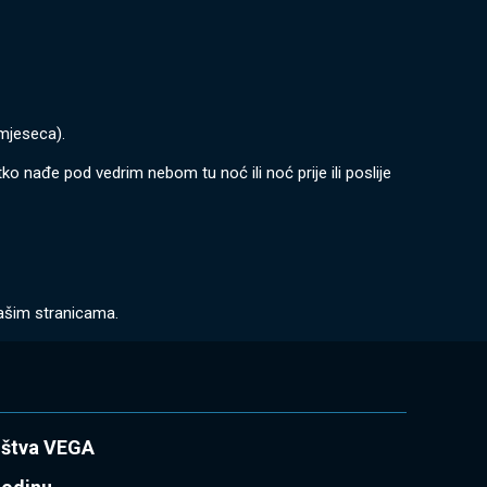
 mjeseca).
tko nađe pod vedrim nebom tu noć ili noć prije ili poslije
našim stranicama.
uštva VEGA