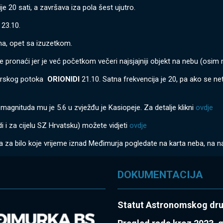
20 sati, a završava iza pola šest ujutro.
 23.10.
jna, opet sa izuzetkom.
je pronaći jer je već početkom večeri najsjajniji objekt na nebu (osim
orskog potoka
ORIONIDI
21.10. Satna frekvencija je 20, pa ako se ne
-magnituda mu je 5.6 u zvježđu je Kasiopeje. Za detalje klikni
ovdje
 i za cijelu SZ Hrvatsku) možete vidjeti
ovdje
za bilo koje vrijeme iznad Međimurja pogledate na karta neba, na 
DOKUMENTACIJA
Statut Astronomskog dr