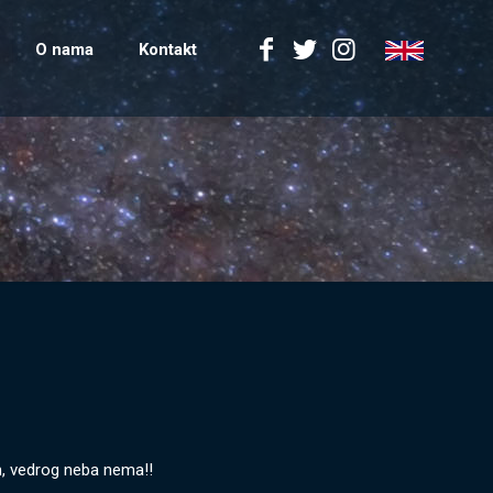
O nama
Kontakt
m, vedrog neba nema!!