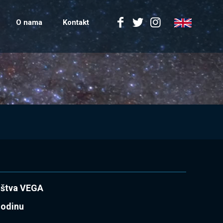
O nama
Kontakt
uštva VEGA
godinu