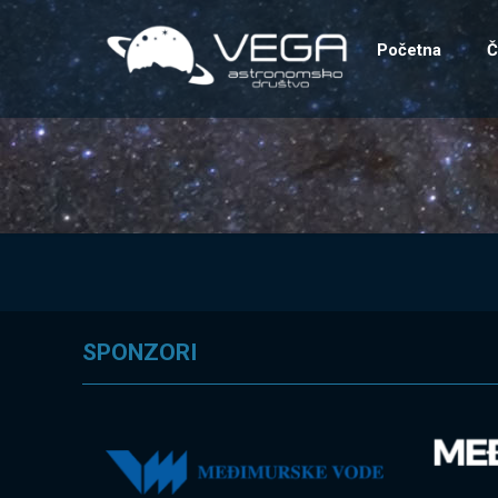
Početna
Č
SPONZORI