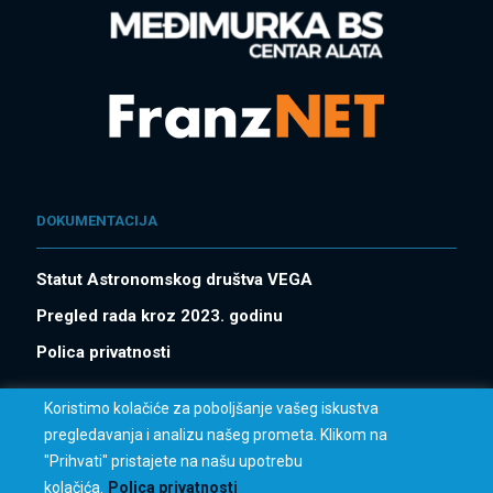
DOKUMENTACIJA
Statut Astronomskog društva VEGA
Pregled rada kroz 2023. godinu
Polica privatnosti
Koristimo kolačiće za poboljšanje vašeg iskustva
pregledavanja i analizu našeg prometa. Klikom na
"Prihvati" pristajete na našu upotrebu
kolačića.
Polica privatnosti
© 2023 AD Vega. All Rights Reserved.