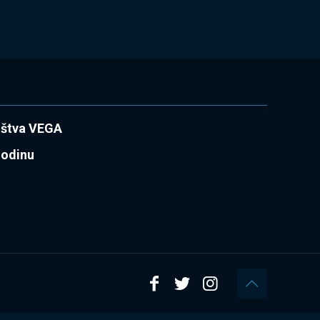
uštva VEGA
godinu