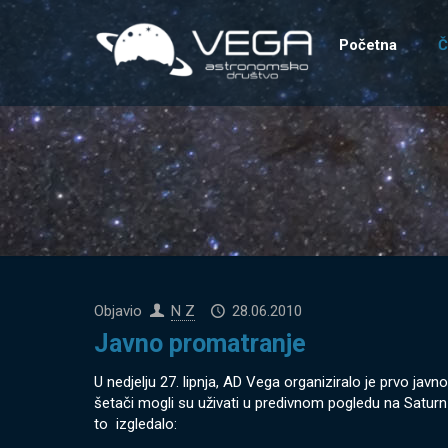
Početna
Č
Objavio
N Z
28.06.2010
Javno promatranje
U nedjelju 27. lipnja, AD Vega organiziralo je prvo j
šetači mogli su uživati u predivnom pogledu na Saturn
to izgledalo: