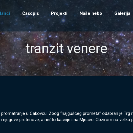
lanci
Časopis
Projekti
Naše nebo
Galerija
tranzit venere
avno promatranje u Čakovcu. Zbog “najgušćeg prometa” odabran je Trg
 i njegove prstenove, a nešto kasnije i na Mjesec. Obzirom na veliku