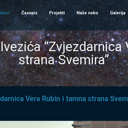
lanci
Časopis
Projekti
Naše nebo
Galerija
Ivezića “Zvjezdarnica
strana Svemira”
zdarnica Vera Rubin i tamna strana Svem