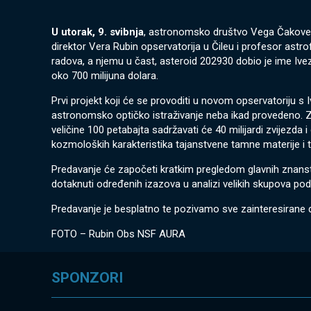
U utorak, 9. svibnja
, astronomsko društvo Vega Čakovec
direktor Vera Rubin opservatorija u Čileu i profesor astro
radova, a njemu u čast, asteroid 202930 dobio je ime Ivez
oko 700 milijuna dolara.
Prvi projekt koji će se provoditi u novom opservatoriju s 
astronomsko optičko istraživanje neba ikad provedeno. Z
veličine 100 petabajta sadržavati će 40 milijardi zvijezda 
kozmoloških karakteristika tajanstvene tamne materije i 
Predavanje će započeti kratkim pregledom glavnih znanst
dotaknuti određenih izazova u analizi velikih skupova poda
Predavanje je besplatno te pozivamo sve zainteresirane d
FOTO – Rubin Obs NSF AURA
SPONZORI