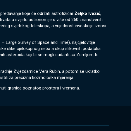
predavanje koje će održati astrofizičar
Željko Ivezić
,
h Hrvata u svijetu astronomije s više od 250 znanstvenih
ćeg svjetskog teleskopa, a vrijednost investicije iznosi
T – Large Survey of Space and Time), najcjelovitije
ke slike cjelokupnog neba a skup slikovnih podataka
snih asteroida koji bi se mogli sudariti sa Zemljom te
gradnje Zvjezdarnice Vera Rubin, a potom se ukratko
ristili za precizna kozmološka mjerenja.
knuti granice poznatog prostora i vremena.