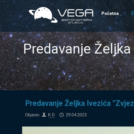
Početna
Č
Predavanje Željka 
Predavanje Željka Ivezića “Zvje
Objavio
K D
29.04.2023