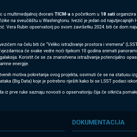
 u multimedijalnoj dvorani
TICM-a
s početkom u
18 sati
organizira 
fizike na sveučilištu u Washingtonu. Ivezić je jedan od najutjecajniji
ić. Vera Rubin opservatorij po svom završetku 2024. biti će dom najve
Ivezićem na čelu biti će “Veliko istraživanje prostora i vremena” (LSS
vjezdarnica će svake vedre noći tijekom 10 godina snimati panorams
i galaksija. Koristit će se za znanstvena istraživanja potencijalno opa
tamne energije.
venih motiva pokretanja ovog projekta, osvrnuti će se na statusu iz
taka (Big Data) koje je potrebno riješiti kako bi se LSST podaci isko
a iz prve ruke saznaju novosti o opservatoriju čija će otkrića poma
DOKUMENTACIJA