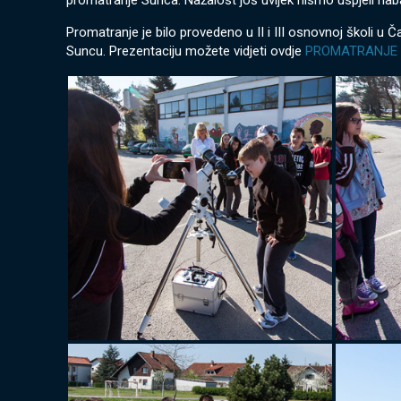
promatranje Sunca. Nažalost još uvijek nismo uspjeli nabav
Promatranje je bilo provedeno u II i III osnovnoj školi u Č
Suncu. Prezentaciju možete vidjeti ovdje
PROMATRANJE 