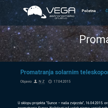
Početna
Č
Proma
Promatranja solarnim teleskop
Objavio
N Z
17.04.2015
U sklopu projekta “Sunce – naša zvijezda”, 16.04.2015. o