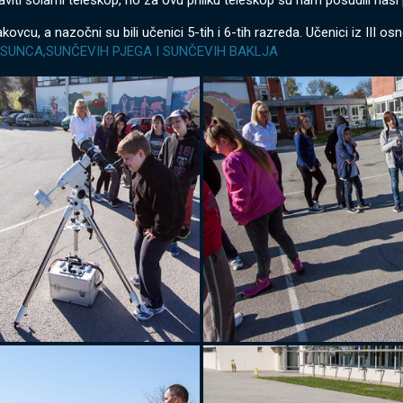
iti solarni teleskop, no za ovu priliku teleskop su nam posudili naši 
akovcu, a nazočni su bili učenici 5-tih i 6-tih razreda. Učenici iz III 
SUNCA,SUNČEVIH PJEGA I SUNČEVIH BAKLJA