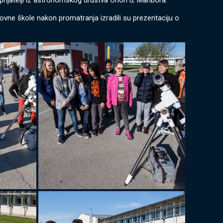
prijatelji iz astronomskog društva Orion iz Maribora.
osnovne škole nakon promatranja izradili su prezentaciju o