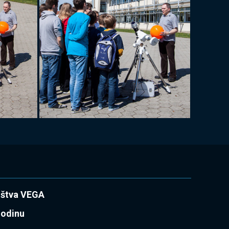
uštva VEGA
godinu