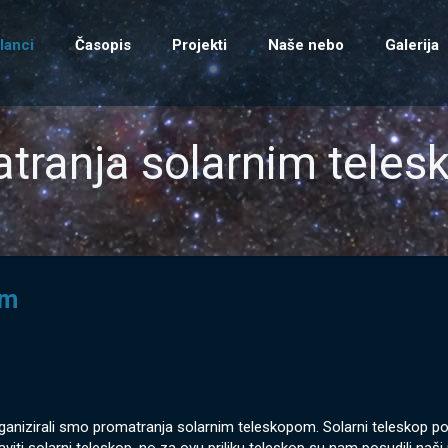
lanci
Časopis
Projekti
Naše nebo
Galerija
tranja solarnim tele
om
rganizirali smo promatranja solarnim teleskopom. Solarni teleskop po