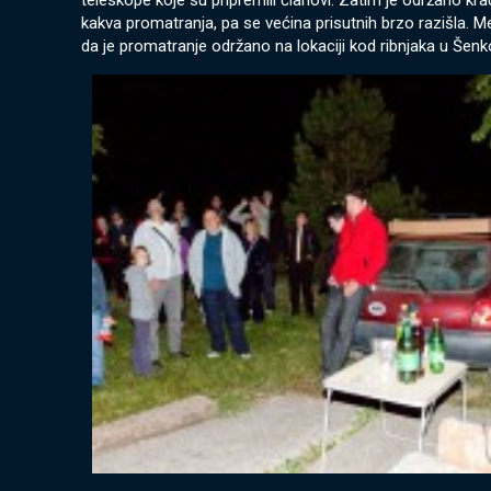
teleskope koje su pripremili članovi. Zatim je održano k
kakva promatranja, pa se većina prisutnih brzo razišla. 
da je promatranje održano na lokaciji kod ribnjaka u Šenko