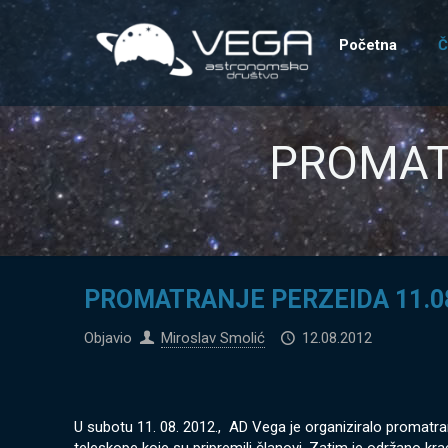
Početna
Č
PROMATR
PROMATRANJE PERZEIDA 11.08
Objavio
Miroslav Smolić
12.08.2012
U subotu 11. 08. 2012., AD Vega je organiziralo promatra