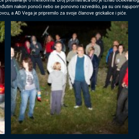
raće predavanje o meteorima. Broj promatrača bio je iznad očekivano
Međutim nakon ponoći nebo se ponovno razvedrilo, pa su oni najuporn
vcu, a AD Vega je pripremilo za svoje članove grickalice i piće.