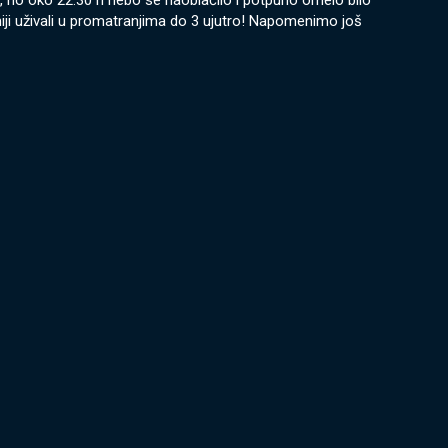
g, no oko 22:30 h nebo se naoblačilo i potpuno omelo bilo
iji uživali u promatranjima do 3 ujutro! Napomenimo još