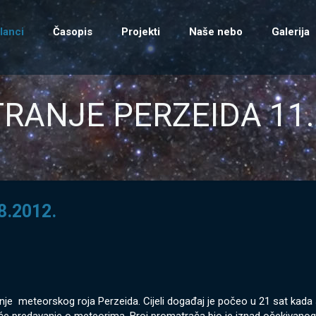
lanci
Časopis
Projekti
Naše nebo
Galerija
ANJE PERZEIDA 11.
.2012.
nje meteorskog roja Perzeida. Cijeli događaj je počeo u 21 sat kada 