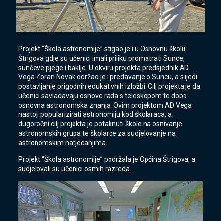
Projekt “Škola astronomije” stigao je i u Osnovnu školu
Štrigova gdje su učenici imali priliku promatrati Sunce,
sunčeve pjege i baklje. U okviru projekta predsjednik AD
Vega Zoran Novak održao je i predavanje o Suncu, a slijedi
postavljanje prigodnih edukativnih izložbi. Cilj projekta je da
učenici savladavaju osnove rada s teleskopom te dobe
osnovna astronomska znanja. Ovim projektom AD Vega
nastoji popularizirati astronomiju kod školaraca, a
dugoročni cilj projekta je potaknuti škole na osnivanje
astronomskih grupa te školarce za sudjelovanje na
astronomskim natjecanjima.
Projekt “Škola astronomije” podržala je Općina Štrigova, a
sudjelovali su učenici osmih razreda.