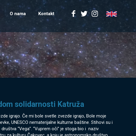
O nama
Kontakt
om solidarnosti Katruža
zde igrajo. Če mi bole svetle zvezde igrajo, Bole moje
vke, UNESCO nematerijalne kulturne baštine. Stihovi su i
društva “Vega”. “Vuprem oči” je stoga bio i naziv
entru za kulturu Čakovec, a koju je astronomsko društvo