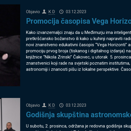
Objavio
K D
03.12.2023
Promocija časopisa Vega Horizon
Kako izvanzemaljci znaju da u Međimurju ima inteligen
pretkršćansko božanstvo ili kako u kuhinji napraviti ra
novi znanstveno edukativni časopis “Vega Horizonti”
promociju prvog broja (tiskanog i digitalnog izdanja) n
knjižnice “Nikola Zrinski” Čakovec, u utorak 5. prosin
znanstvenici koji rade na svjetski poznatim institutima, l
astronomiji i znanosti pišu iz lokalne perspektive. Časo
Objavio
K D
03.12.2023
Godišnja skupština astronomsk
U subotu, 2. prosinca, održana je redovna godišnja s