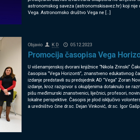
astronomskog saveza (astronomskisavez.hr) koji nije 
Vega. Astronomsko društvo Vega ne
[…]
Objavio
K D
05.12.2023
Promocija časopisa Vega Horizo
U višenamjenskoj dvorani knjižnice “Nikola Zrinski” Čak
časopisa “Vega Horizonti”, znanstveno edukativnog 
izdanje predstavili su predsjednik AD “Vega” Zoran Nova
izdanje, kroz razgovor s okupljenima dotaknulo se raz
pišu međimurski znanstvenici, liječnici, profesori, novin
lokalne perspektive. Časopis je plod isključivo volonte
a uredništvo čine dr.sc. Dejan Vinković, dr.sc. Igor Gašpa