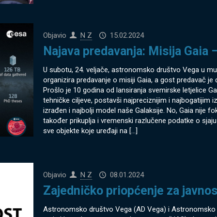
Objavio
N Z
15.02.2024
Najava predavanja: Misija Gaia 
U subotu, 24. veljače, astronomsko društvo Vega u mu
organizira predavanje o misiji Gaia, a gost predavač je
Prošlo je 10 godina od lansiranja svemirske letjelice Ga
tehničke ciljeve, postavši najpreciznijim i najbogatijim
izrađen i najbolji model naše Galaksije. No, Gaia nije fok
također prikuplja i vremenski razlučene podatke o sjaju
sve objekte koje uređaji na
[…]
Objavio
N Z
08.01.2024
Zajedničko priopćenje za javnos
Astronomsko društvo Vega (AD Vega) i Astronomsko dru