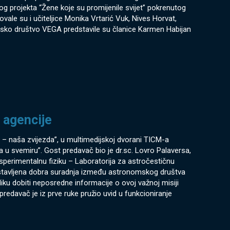
og projekta “Žene koje su promijenile svijet” pokrenutog
ovale su i učiteljice Monika Vrtarić Vuk, Nives Horvat,
msko društvo VEGA predstavile su članice Karmen Habijan
 agencije
 naša zvijezda”, u multimedijskoj dvorani TICM-a
 u svemiru”. Gost predavač bio je dr.sc. Lovro Palaversa,
sperimentalnu fiziku – Laboratorija za astročestičnu
 nastavljena dobra suradnja između astronomskog društva
liku dobiti neposredne informacije o ovoj važnoj misiji
edavač je iz prve ruke pružio uvid u funkcioniranje