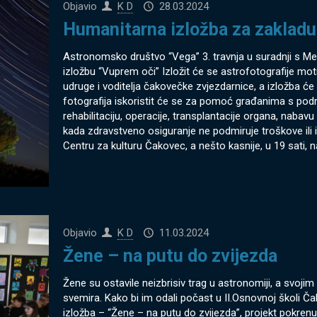
Objavio
K D
28.03.2024
Humanitarna izložba za zakladu
Astronomsko društvo “Vega” 3. travnja u suradnji s M
izložbu “Vuprem oči” Izložit će se astrofotografije mo
udruge i voditelja čakovečke zvjezdarnice, a izložba će
fotografija iskoristit će se za pomoć građanima s podr
rehabilitaciju, operacije, transplantacije organa, naba
kada zdravstveno osiguranje ne podmiruje troškove ili ih
Centru za kulturu Čakovec, a nešto kasnije, u 19 sati, 
Objavio
K D
11.03.2024
Žene – na putu do zvijezda
Žene su ostavile neizbrisiv trag u astronomiji, a svojim
svemira. Kako bi im odali počast u II.Osnovnoj školi Č
izložba – “Žene – na putu do zvijezda”, projekt pokre