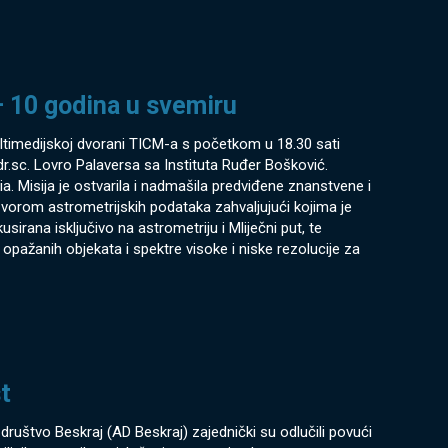
– 10 godina u svemiru
ltimedijskoj dvorani TICM-a s početkom u 18.30 sati
 dr.sc. Lovro Palaversa sa Instituta Ruđer Bošković.
ia. Misija je ostvarila i nadmašila predviđene znanstvene i
 izvorom astrometrijskih podataka zahvaljujući kojima je
usirana isključivo na astrometriju i Mliječni put, te
 opažanih objekata i spektre visoke i niske rezolucije za
t
štvo Beskraj (AD Beskraj) zajednički su odlučili povući