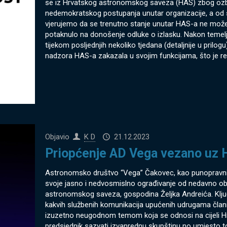
se iz Hrvatskog astronomskog saveza (HAS) zbog ozbilj
nedemokratskog postupanja unutar organizacije, a od 
vjerujemo da se trenutno stanje unutar HAS-a ne može 
potaknulo na donošenje odluke o izlasku. Nakon temel
tijekom posljednjih nekoliko tjedana (detaljnije u prilogu
nadzora HAS-a zakazala u svojim funkcijama, što je rez
Objavio
K D
21.12.2023
Priopćenje AD Vega vezano uz 
Astronomsko društvo “Vega” Čakovec, kao punopravni 
svoje jasno i nedvosmislno ograđivanje od nedavno ob
astronomskog saveza, gospodina Željka Andreića. Ključn
kakvih službenih komunikacija upućenih udrugama člani
izuzetno neugodnom temom koja se odnosi na cijeli H
predsjednik sazvati izvanrednu skupštinu no umjesto to