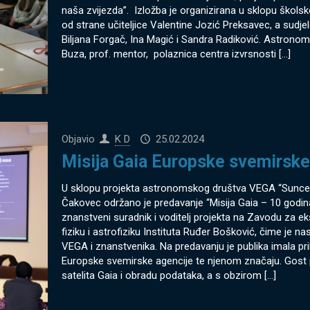
naša zvijezda”. Izložba je organizirana u sklopu školsk
od strane učiteljice Valentine Jozić Preksavec, a sudjel
Biljana Forgač, Ina Magić i Sandra Radiković. Astrono
Buza, prof. mentor, polaznica centra izvrsnosti
[…]
Objavio
K D
25.02.2024
Misija Gaia Europske svemirske
U sklopu projekta astronomskog društva VEGA “Sunce –
Čakovec održano je predavanje “Misija Gaia – 10 godina
znanstveni suradnik i voditelj projekta na Zavodu za ek
fiziku i astrofiziku Instituta Ruđer Bošković, čime je
VEGA i znanstvenika. Na predavanju je publika imala pri
Europske svemirske agencije te njenom značaju. Gost pr
satelita Gaia i obradu podataka, a s obzirom
[…]