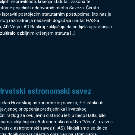
nih nepravilnosti, kršenja statuta i zakona te
strane pojedinih odgovornih osoba Saveza. Čvrsto
ispraviti postojećim statutarnim postupcima, što nas je
jitog razmatranja nedavnih događaja unutar HAS-a
), AD Vega i AD Beskraj zaključuju da su tijela upravljanja i
ultiralo ozbiljnim kršenjem statuta
[…]
Hrvatski astronomski savez
član Hrvatskog astronomskog saveza, želi istaknuti
javljenog priopćenja predsjednika Hrvatskog
i razlog za ovu javnu distancu leži u nedostatku bilo
cama, uključujući i Astronomsko društvo “Vega”, u vezi s
rvatski astronomski savez (HAS). Nadali smo se da će
ga dobili smo javni istup objavljen na stranicama