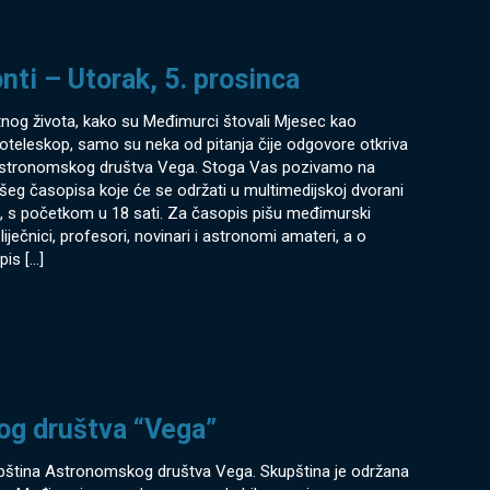
ti – Utorak, 5. prosinca
tnog života, kako su Međimurci štovali Mjesec kao
dioteleskop, samo su neka od pitanja čije odgovore otkriva
 astronomskog društva Vega. Stoga Vas pozivamo na
ašeg časopisa koje će se održati u multimedijskoj dvorani
ca, s početkom u 18 sati. Za časopis pišu međimurski
iječnici, profesori, novinari i astronomi amateri, a o
pis
[…]
og društva “Vega”
kupština Astronomskog društva Vega. Skupština je održana