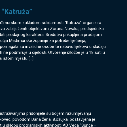
 “Katruža”
eđimurskom zakladom solidarnosti “Katruža” organizira
tiva zabilježenih objektivom Zorana Novaka, predsjednika
 biti prodajnog karaktera. Sredstva prikupljena prodajom
učja Međimurske županije za potrebe liječenja,
vu pomagala za invalidne osobe te nabavu lijekova u slučaju
 ne podmiruje u cijelosti. Otvorenje izložbe je u 18 sati u
na istom mjestu
[…]
 istraživanjima pridonijele su boljem razumijevanju
akovec, povodom Dana žena, 8.ožujka, postavljena je
nut u sklopu programskih aktivnosti AD Vega “Sunce –