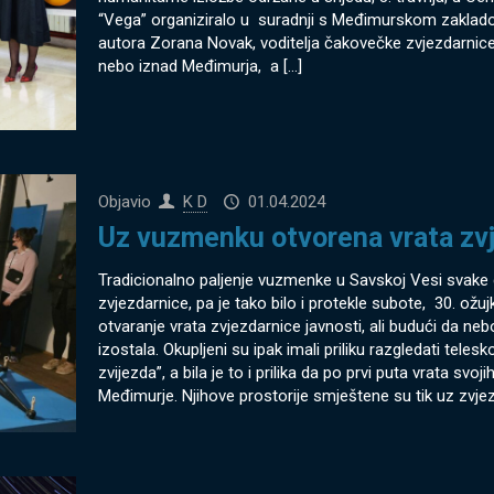
“Vega” organiziralo u suradnji s Međimurskom zakladom
autora Zorana Novak, voditelja čakovečke zvjezdarnice 
nebo iznad Međimurja, a
[…]
Objavio
K D
01.04.2024
Uz vuzmenku otvorena vrata zv
Tradicionalno paljenje vuzmenke u Savskoj Vesi svake
zvjezdarnice, pa je tako bilo i protekle subote, 30. ožu
otvaranje vrata zvjezdarnice javnosti, ali budući da ne
izostala. Okupljeni su ipak imali priliku razgledati tele
zvijezda”, a bila je to i prilika da po prvi puta vrata svo
Međimurje. Njihove prostorije smještene su tik uz zvje