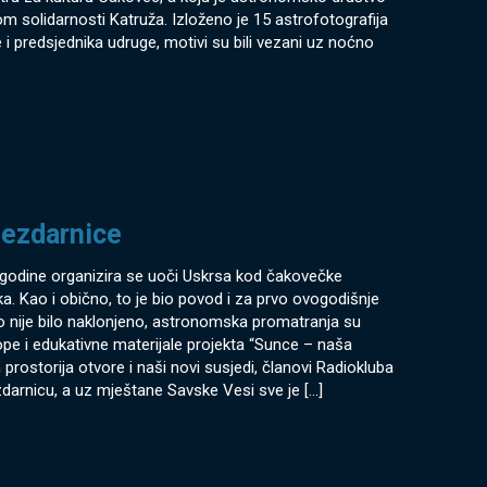
 solidarnosti Katruža. Izloženo je 15 astrofotografija
i predsjednika udruge, motivi su bili vezani uz noćno
jezdarnice
 godine organizira se uoči Uskrsa kod čakovečke
jka. Kao i obično, to je bio povod i za prvo ovogodišnje
bo nije bilo naklonjeno, astronomska promatranja su
skope i edukativne materijale projekta “Sunce – naša
jih prostorija otvore i naši novi susjedi, članovi Radiokluba
zdarnicu, a uz mještane Savske Vesi sve je
[…]