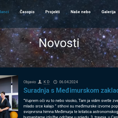
lanci
Časopis
Projekti
Naše nebo
Galerija
Novosti
Objavio
K D
06.04.2024
Suradnja s Međimurskom zaklad
“Vuprem oči vu to nebo visoko, Tam ja vidim svetle zve
mlado srce kalajo ” stihovi su međimurske izvorne pope
svojevrsna himna Međimurja te krilatica astronomskog 
humanitarne izložbe održane u srijedu, 3. travnja, u C