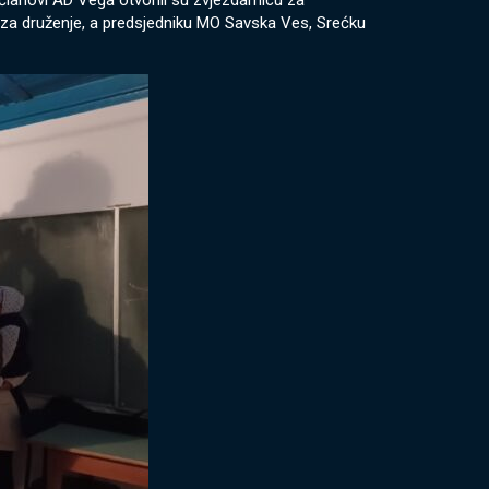
članovi AD Vega otvorili su zvjezdarnicu za
u za druženje, a predsjedniku MO Savska Ves, Srećku