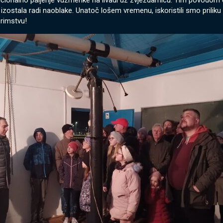
icionalno paljenje vuzmenke na livadi uz zvjezdarnicu. Tim povodom 
zostala radi naoblake. Unatoč lošem vremenu, iskoristili smo prilik
rimstvu!