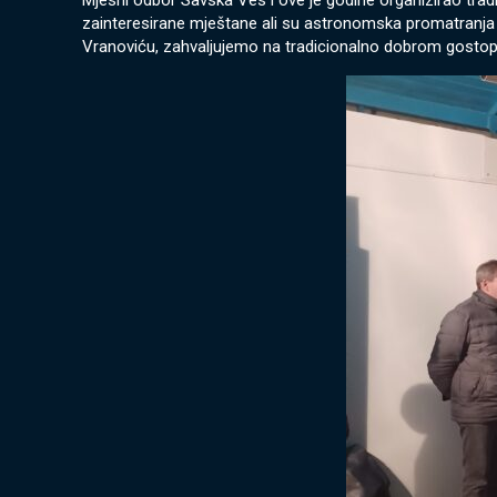
Mjesni odbor Savska Ves i ove je godine organizirao trad
zainteresirane mještane ali su astronomska promatranja i
Vranoviću, zahvaljujemo na tradicionalno dobrom gostop