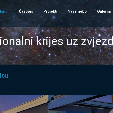
lanci
Časopis
Projekti
Naše nebo
Galerija
ionalni krijes uz zvjez
nicu