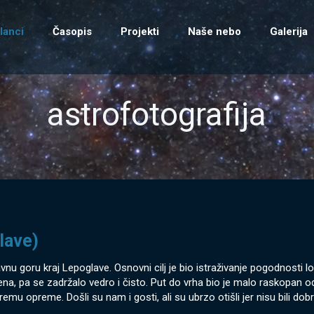
lanci
Časopis
Projekti
Naše nebo
Galerija
astrofotografija
lave)
 goru kraj Lepoglave. Osnovni cilj je bio istraživanje pogodnosti loka
na, pa se zadržalo vedro i čisto. Put do vrha bio je malo raskopan o
mu opreme. Došli su nam i gosti, ali su ubrzo otišli jer nisu bili dobro