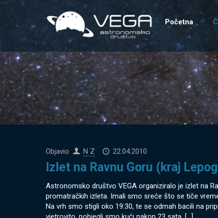
Početna
Č
Objavio
N Z
22.04.2010
Izlet na Ravnu Goru (kraj Lepog
Astronomsko društvo VEGA organiziralo je izlet na Ravnu
promatračkih izleta. Imali smo sreće što se tiče vreme
Na vrh smo stigli oko 19:30, te se odmah bacili na pripre
vjetrovito, pobjegli smo kući nakon 23 sata.
[…]