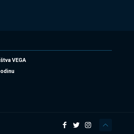
uštva VEGA
godinu