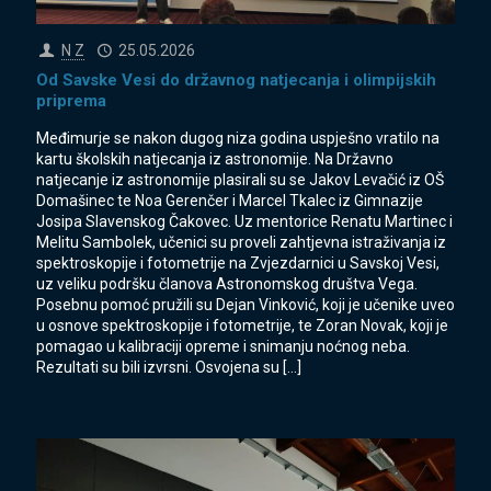
N Z
25.05.2026
Od Savske Vesi do državnog natjecanja i olimpijskih
priprema
Međimurje se nakon dugog niza godina uspješno vratilo na
kartu školskih natjecanja iz astronomije. Na Državno
natjecanje iz astronomije plasirali su se Jakov Levačić iz OŠ
Domašinec te Noa Gerenčer i Marcel Tkalec iz Gimnazije
Josipa Slavenskog Čakovec. Uz mentorice Renatu Martinec i
Melitu Sambolek, učenici su proveli zahtjevna istraživanja iz
spektroskopije i fotometrije na Zvjezdarnici u Savskoj Vesi,
uz veliku podršku članova Astronomskog društva Vega.
Posebnu pomoć pružili su Dejan Vinković, koji je učenike uveo
u osnove spektroskopije i fotometrije, te Zoran Novak, koji je
pomagao u kalibraciji opreme i snimanju noćnog neba.
Rezultati su bili izvrsni. Osvojena su
[…]