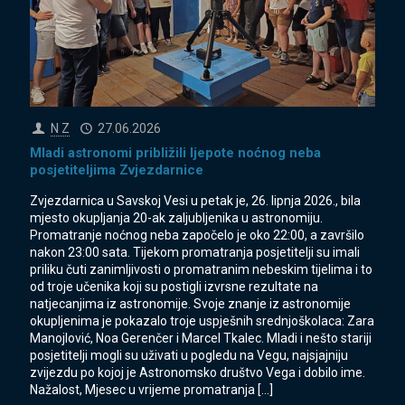
N Z
27.06.2026
Mladi astronomi približili ljepote noćnog neba
posjetiteljima Zvjezdarnice
Zvjezdarnica u Savskoj Vesi u petak je, 26. lipnja 2026., bila
mjesto okupljanja 20-ak zaljubljenika u astronomiju.
Promatranje noćnog neba započelo je oko 22:00, a završilo
nakon 23:00 sata. Tijekom promatranja posjetitelji su imali
priliku čuti zanimljivosti o promatranim nebeskim tijelima i to
od troje učenika koji su postigli izvrsne rezultate na
natjecanjima iz astronomije. Svoje znanje iz astronomije
okupljenima je pokazalo troje uspješnih srednjoškolaca: Zara
Manojlović, Noa Gerenčer i Marcel Tkalec. Mladi i nešto stariji
posjetitelji mogli su uživati u pogledu na Vegu, najsjajniju
zvijezdu po kojoj je Astronomsko društvo Vega i dobilo ime.
Nažalost, Mjesec u vrijeme promatranja
[…]