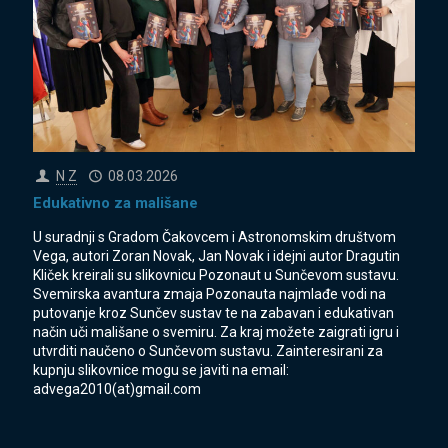
N Z
08.03.2026
Edukativno za mališane
U suradnji s Gradom Čakovcem i Astronomskim društvom
Vega, autori Zoran Novak, Jan Novak i idejni autor Dragutin
Kliček kreirali su slikovnicu Pozonaut u Sunčevom sustavu.
Svemirska avantura zmaja Pozonauta najmlađe vodi na
putovanje kroz Sunčev sustav te na zabavan i edukativan
način uči mališane o svemiru. Za kraj možete zaigrati igru i
utvrditi naučeno o Sunčevom sustavu. Zainteresirani za
kupnju slikovnice mogu se javiti na email:
advega2010(at)gmail.com