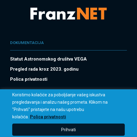
DOKUMENTACIJA
Statut Astronomskog društva VEGA
Pregled rada kroz 2023. godinu
Polica privatnosti
Koristimo kolačiće za poboljšanje vašeg iskustva
pregledavanja i analizu našeg prometa. Klikom na
"Prihvati" pristajete na našu upotrebu
kolačića.
Polica privatnosti
© 2023 AD Vega. All Rights Reserved.
Prihvati