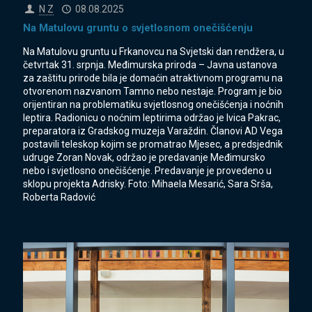
N Z
08.08.2025
Na Matulovu gruntu o svjetlosnom onečišćenju
Na Matulovu gruntu u Frkanovcu na Svjetski dan rendžera, u
četvrtak 31. srpnja. Međimurska priroda – Javna ustanova
za zaštitu prirode bila je domaćin atraktivnom programu na
otvorenom nazvanom Tamno nebo nestaje. Program je bio
orijentiran na problematiku svjetlosnog onečišćenja i noćnih
leptira. Radionicu o noćnim leptirima održao je Ivica Pakrac,
preparatora iz Gradskog muzeja Varaždin. Članovi AD Vega
postavili teleskop kojim se promatrao Mjesec, a predsjednik
udruge Zoran Novak, održao je predavanje Međimursko
nebo i svjetlosno onečišćenje. Predavanje je provedeno u
sklopu projekta Adrisky. Foto: Mihaela Mesarić, Sara Srša,
Roberta Radović