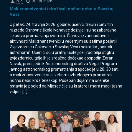
N Z
30.04.2026
Mali znanstvenici istraživali noćno nebo u Savskoj
Vesi
U petak, 24. travnja 2026. godine, učenici trećih i četvrtih
razreda Osnovne škole Ivanovec doživjeli su nezaboravno
iskustvo promatranja svemira. Članovi izvannastavne
aktivnosti Mali znanstvenici u večernjim su satima posjetili
Zvjezdarnicu Čakovec u Savskoj Vesi i nakratko „postali
astronomi“. Učenici su u pratnji učiteljice i roditelja stigli u
zvjezdarnicu gdje ih je srdačno dočekao gospodin Zoran
Novak, predsjednik Astronomskog društva Vega. Program
javnog astronomskog promatranja započeo je u 20. 30 sati,
a mali znanstvenici su s velikim uzbuđenjem promatrali
noćno nebo kroz teleskop. Poseban dojam na učenike
ostavio je pogled na Mjesec čije su kratere i mora mogli jasno
vidjeti.
[…]