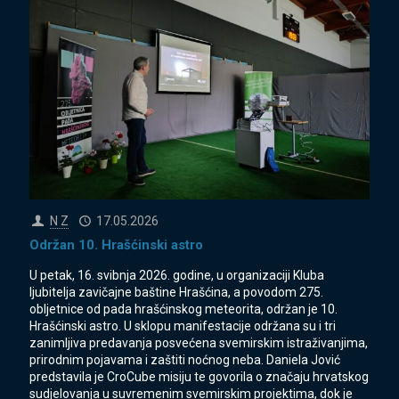
N Z
17.05.2026
Održan 10. Hrašćinski astro
U petak, 16. svibnja 2026. godine, u organizaciji Kluba
ljubitelja zavičajne baštine Hrašćina, a povodom 275.
obljetnice od pada hrašćinskog meteorita, održan je 10.
Hrašćinski astro. U sklopu manifestacije održana su i tri
zanimljiva predavanja posvećena svemirskim istraživanjima,
prirodnim pojavama i zaštiti noćnog neba. Daniela Jović
predstavila je CroCube misiju te govorila o značaju hrvatskog
sudjelovanja u suvremenim svemirskim projektima, dok je