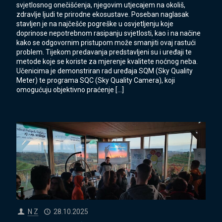
svjetlosnog onečišćenja, njegovim utjecajem na okoliš,
zdravlje ljudi te prirodne ekosustave. Poseban naglasak
stavljen je na najčešće pogreške u osvjetljenju koje
doprinose nepotrebnom rasipanju svjetlosti, kao i na načine
kako se odgovornim pristupom može smanjiti ovaj rastući
problem. Tijekom predavanja predstavljeni su i uređaji te
metode koje se koriste za mjerenje kvalitete noćnog neba.
Učenicima je demonstriran rad uređaja SQM (Sky Quality
Meter) te programa SQC (Sky Quality Camera), koji
omogućuju objektivno praćenje
[…]
N Z
28.10.2025