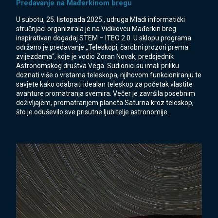
Predavanje na Mađerkinom bregu
U subotu, 25. listopada 2025., udruga Mladi informatički
stručnjaci organizirala je na Vidikovcu Mađerkin breg
inspirativan događaj STEM – ITEO 2.0. U sklopu programa
održano je predavanje „Teleskopi, čarobni prozori prema
zvijezdama“, koje je vodio Zoran Novak, predsjednik
Astronomskog društva Vega. Sudionici su imali priliku
doznati više o vrstama teleskopa, njihovom funkcioniranju te
savjete kako odabrati idealan teleskop za početak vlastite
avanture promatranja svemira. Večer je završila posebnim
doživljajem, promatranjem planeta Saturna kroz teleskop,
što je oduševilo sve prisutne ljubitelje astronomije.