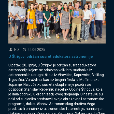
N Z
22.06.2025
U Štrigovi održan susret edukatora astronomije
U petak, 20. lipnja, u Štrigovi je održan susret edukatora
astronomije kojem se odazvao velik broj sudionika iz
astronomskih udruga i škola iz Virovitice, Koprivnice, Velikog
Trgovišća, Varaždina, kao i iz brojnih škola iz Međimurske
županije. Na početku susreta okupljene je pozdravio
gospodin Stanislav Rebernik, načelnik Općine Štrigova, koja
je dala podršku u organizaciji ovog događaja. U nastavku su
neki od sudionika predstavili svoje obrazovne i astronomske
programe, dok su članovi Astronomskog društva Vega
predstavili priručnik iz astronomske fotometrije, namijenjen
olakšavanju praktičnog rada s učenicima. Nakon zajedničkog