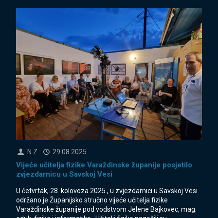
N Z
29.08.2025
Vijeće učitelja fizike Varaždinske županije posjetilo
zvjezdarnicu u Savskoj Vesi
U četvrtak, 28. kolovoza 2025., u zvjezdarnici u Savskoj Vesi
održano je Županijsko stručno vijeće učitelja fizike
Varaždinske županije pod vodstvom Jelene Bajkovec, mag.