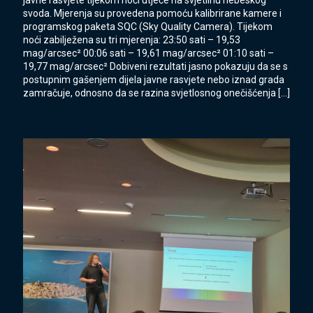
javne rasvjete tijekom noći utječe na svjetlinu nebeskog
svoda. Mjerenja su provedena pomoću kalibrirane kamere i
programskog paketa SQC (Sky Quality Camera). Tijekom
noći zabilježena su tri mjerenja: 23:50 sati – 19,53
mag/arcsec² 00:06 sati – 19,61 mag/arcsec² 01:10 sati –
19,77 mag/arcsec² Dobiveni rezultati jasno pokazuju da se s
postupnim gašenjem dijela javne rasvjete nebo iznad grada
zamračuje, odnosno da se razina svjetlosnog onečišćenja
[…]