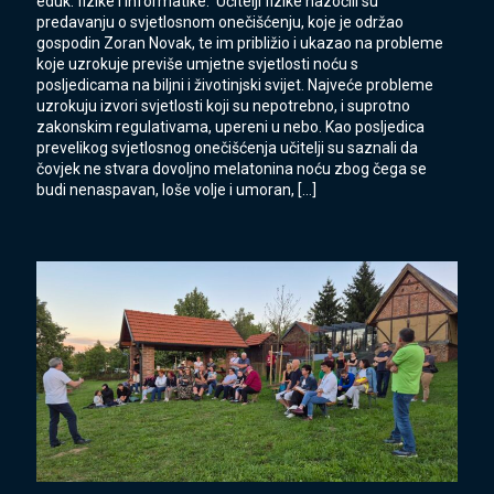
eduk. fizike i informatike. Učitelji fizike nazočili su
predavanju o svjetlosnom onečišćenju, koje je održao
gospodin Zoran Novak, te im približio i ukazao na probleme
koje uzrokuje previše umjetne svjetlosti noću s
posljedicama na biljni i životinjski svijet. Najveće probleme
uzrokuju izvori svjetlosti koji su nepotrebno, i suprotno
zakonskim regulativama, upereni u nebo. Kao posljedica
prevelikog svjetlosnog onečišćenja učitelji su saznali da
čovjek ne stvara dovoljno melatonina noću zbog čega se
budi nenaspavan, loše volje i umoran,
[…]